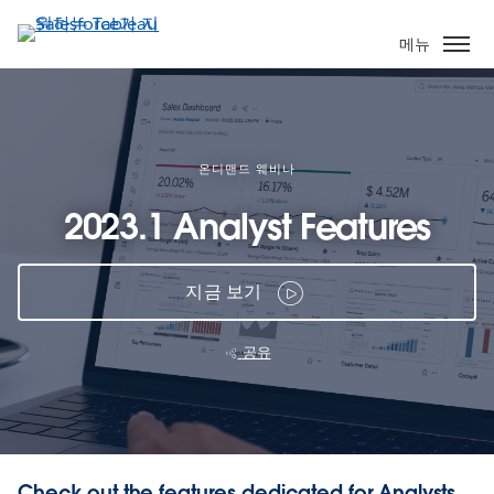
주
요
메뉴
콘
텐
츠
로
건
온디맨드 웨비나
너
2023.1 Analyst Features
뛰
기
지금 보기
공유
Check out the features dedicated for Analysts