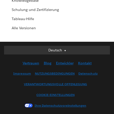
Knowledgebase
Schulung und Zertifizierung
Tableau-Hilfe
Alle Versionen
Deutsch
Deutsch
English (UK)
Vertrauen
Blog
Entwickler
Kontakt
English (US)
Español
Impressum
NUTZUNGSBEDINGUNGEN
Datenschutz
Français (Canada)
VERANTWORTUNGSVOLLE OFFENLEGUNG
Français (France)
Italiano
COOKIE-EINSTELLUNGEN
日本語
Ihre Datenschutzvoreinstellungen
한국어
Nederlands