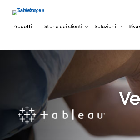
Passa
a
contenuto
principale
Prodotti
Storie dei clienti
Soluzioni
Riso
Toggle sub-navigation for Prodotti
Toggle sub-navigation for Stori
Toggle sub-
Ve