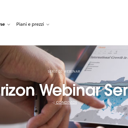
rse
Piani e prezzi
e dei clienti
navigation for Soluzioni
Toggle sub-navigation for Risorse
Toggle sub-navigation for Piani e prezzi
SERIE DI WEBINAR
rizon Webinar Ser
CONDIVIDI