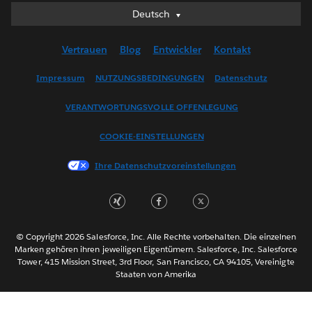
Deutsch
Deutsch
English (UK)
Vertrauen
Blog
Entwickler
Kontakt
English (US)
Español
Impressum
NUTZUNGSBEDINGUNGEN
Datenschutz
Français (Canada)
VERANTWORTUNGSVOLLE OFFENLEGUNG
Français (France)
Italiano
COOKIE-EINSTELLUNGEN
日本語
Ihre Datenschutzvoreinstellungen
한국어
Nederlands
Português
Svenska
© Copyright 2026 Salesforce, Inc. Alle Rechte vorbehalten. Die einzelnen
ไทย
Marken gehören ihren jeweiligen Eigentümern. Salesforce, Inc. Salesforce
Tower, 415 Mission Street, 3rd Floor, San Francisco, CA 94105, Vereinigte
简体中文
Staaten von Amerika
繁體中文