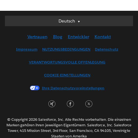
Deutsch
Deutsch
English (UK)
Vertrauen
Blog
Entwickler
Kontakt
English (US)
Español
Impressum
NUTZUNGSBEDINGUNGEN
Datenschutz
Français (Canada)
VERANTWORTUNGSVOLLE OFFENLEGUNG
Français (France)
Italiano
COOKIE-EINSTELLUNGEN
日本語
Ihre Datenschutzvoreinstellungen
한국어
Nederlands
Português
Svenska
© Copyright 2026 Salesforce, Inc. Alle Rechte vorbehalten. Die einzelnen
ไทย
Marken gehören ihren jeweiligen Eigentümern. Salesforce, Inc. Salesforce
Tower, 415 Mission Street, 3rd Floor, San Francisco, CA 94105, Vereinigte
简体中文
Staaten von Amerika