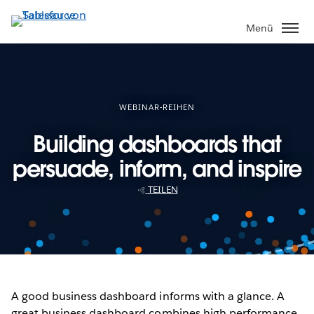
Direkt
zum
Menü
Inhalt
WEBINAR-REIHEN
Building dashboards that
persuade, inform, and inspire
TEILEN
A good business dashboard informs with a glance. A
great business dashboard combines high performance