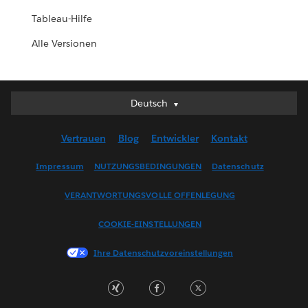
Tableau-Hilfe
Alle Versionen
Deutsch
Deutsch
English (UK)
Vertrauen
Blog
Entwickler
Kontakt
English (US)
Español
Impressum
NUTZUNGSBEDINGUNGEN
Datenschutz
Français (Canada)
VERANTWORTUNGSVOLLE OFFENLEGUNG
Français (France)
Italiano
COOKIE-EINSTELLUNGEN
日本語
Ihre Datenschutzvoreinstellungen
한국어
Nederlands
Português