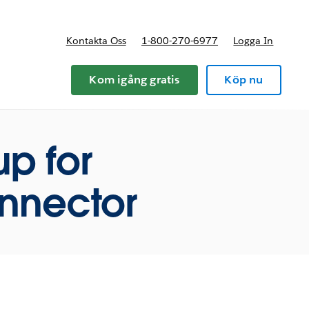
Kontakta Oss
1-800-270-6977
Logga In
riser
Kom igång gratis
Köp nu
up for
onnector