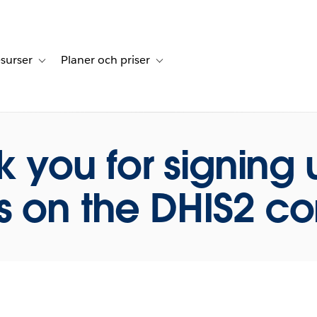
surser
Planer och priser
undberättelser
sub-navigation for Lösningar
Toggle sub-navigation for Resurser
Toggle sub-navigation for Planer och p
 you for signing 
 on the DHIS2 c