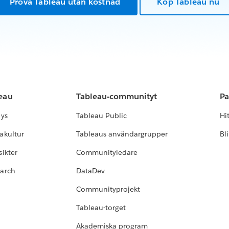
Prova Tableau utan kostnad
Köp Tableau nu
leau
Tableau-communityt
Pa
lys
Tableau Public
Hi
akultur
Tableaus användargrupper
Bl
ikter
Communityledare
earch
DataDev
Communityprojekt
Tableau-torget
Akademiska program