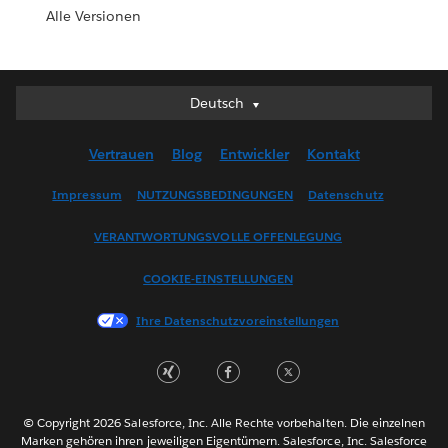
Alle Versionen
Deutsch
Deutsch
English (UK)
Vertrauen
Blog
Entwickler
Kontakt
English (US)
Español
Impressum
NUTZUNGSBEDINGUNGEN
Datenschutz
Français (Canada)
VERANTWORTUNGSVOLLE OFFENLEGUNG
Français (France)
Italiano
COOKIE-EINSTELLUNGEN
日本語
Ihre Datenschutzvoreinstellungen
한국어
Nederlands
Português
Svenska
© Copyright 2026 Salesforce, Inc. Alle Rechte vorbehalten. Die einzelnen
ไทย
Marken gehören ihren jeweiligen Eigentümern. Salesforce, Inc. Salesforce