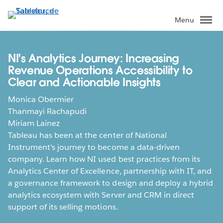
Aller
au
Menu
contenu
principal
NI's Analytics Journey: Increasing
Revenue Operations Accessibility to
Clear and Actionable Insights
Monica Obermier
Thanmayi Rachapudi
Miriam Lainez
Tableau has been at the center of National
Instrument's journey to become a data-driven
company. Learn how NI used best practices from its
Analytics Center of Excellence, partnership with IT, and
a governance framework to design and deploy a hybrid
analytics ecosystem with Server and CRM in direct
support of its selling motions.