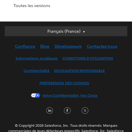
Toutes les versions
Français (France)
Français (France)
Deutsch
Confiance
Blog
Développeurs
Contactez-nous
English (UK)
English (US)
Informations Juridiques
CONDITIONS D'UTILISATION
Español
Confidentialité
DIVULGATION RESPONSABLE
Français (Canada)
Italiano
PRÉFÉRENCES DES COOKIES
日本語
Votre Confidentialité, Vos Choix
한국어
Nederlands
LinkedIn
Facebook
Twitter
Português
Svenska
© Copyright 2026 Salesforce, Inc. Tous droits réservés. Marques
ไทย
commerciales de leurs détenteurs respectifs. Salesforce, Inc. Salesforce