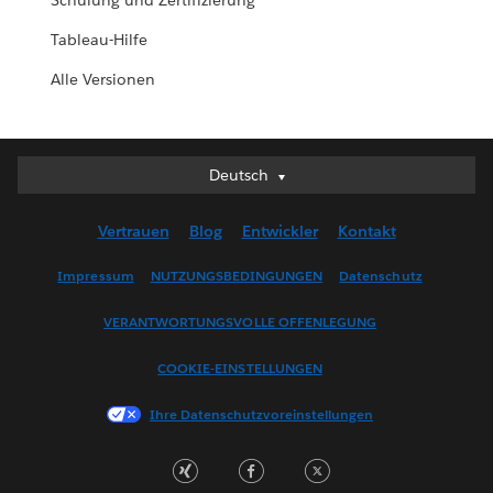
Schulung und Zertifizierung
Tableau-Hilfe
Alle Versionen
Deutsch
Deutsch
English (UK)
Vertrauen
Blog
Entwickler
Kontakt
English (US)
Español
Impressum
NUTZUNGSBEDINGUNGEN
Datenschutz
Français (Canada)
VERANTWORTUNGSVOLLE OFFENLEGUNG
Français (France)
Italiano
COOKIE-EINSTELLUNGEN
日本語
Ihre Datenschutzvoreinstellungen
한국어
Nederlands
Português