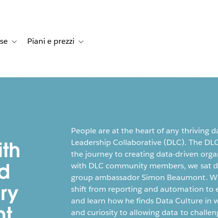
rse
Piani e prezzi
e dei clienti
navigation for Soluzioni
Toggle sub-navigation for Risorse
Toggle sub-navigation for Piani e prezzi
People are at the heart of any thriving d
Leadership Collaborative (DLC). The DL
ith
the journey to creating data-driven orga
d
with DLC community members, we sat do
group ambassador Simon Beaumont. Watch
ry
shift from reporting and automation to
and learn how he finds Data Culture in 
nt
and curiosity to allowing data to challen