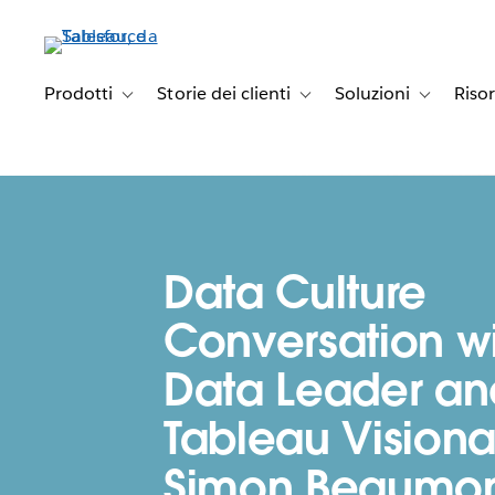
Passa
a
contenuto
principale
Prodotti
Storie dei clienti
Soluzioni
Riso
Toggle sub-navigation for Prodotti
Toggle sub-navigation for Stori
Toggle sub-
Data Culture
Conversation w
Data Leader an
Tableau Visiona
Simon Beaumo