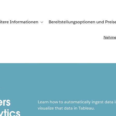
itere Informationen
Bereitstellungsoptionen und Preis
undenberichte
ub-navigation for Lösungen
Toggle sub-navigation for Weitere Informationen
Nehmen
w
rs
Learn how to automatically ingest data
visualize that data in Tableau.
tics