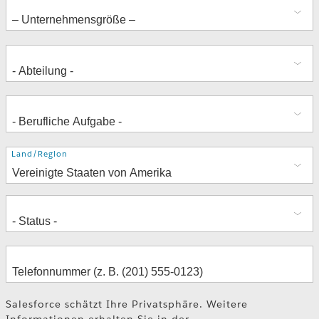
Adresse
Land/Region
Salesforce schätzt Ihre Privatsphäre. Weitere
Informationen erhalten Sie in der