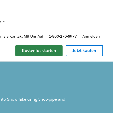
e
Toggle sub-navigation for Bereitstellungsoptionen und Preise
 Sie Kontakt Mit Uns Auf
1-800-270-6977
Anmelden
Kostenlos starten
Jetzt kaufen
 into Snowflake using Snowpipe and