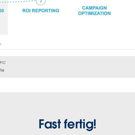
PIC
ta
Fast fertig!