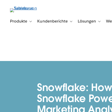
Direkt
zum
Inhalt
Produkte
Kundenberichte
Lösungen
We
Toggle sub-navigation for Produkte
Toggle sub-navigation for K
Toggle s
Snowflake: Ho
Snowflake Powe
Marketing Analy