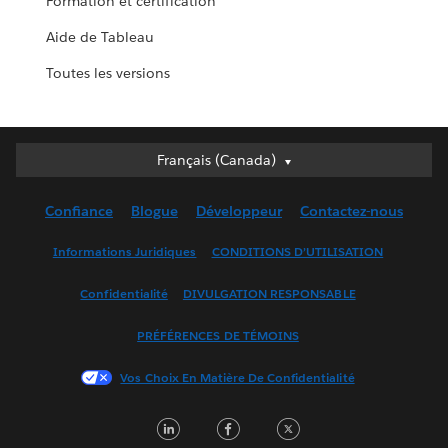
Formation et certification
Aide de Tableau
Toutes les versions
Français (Canada)
Français (Canada)
Deutsch
Confiance
Blogue
Développeur
Contactez-nous
English (UK)
English (US)
Informations Juridiques
CONDITIONS D’UTILISATION
Español
Confidentialité
DIVULGATION RESPONSABLE
Français (France)
Italiano
PRÉFÉRENCES DE TÉMOINS
日本語
Vos Choix En Matière De Confidentialité
한국어
Nederlands
LinkedIn
Facebook
Twitter
Português