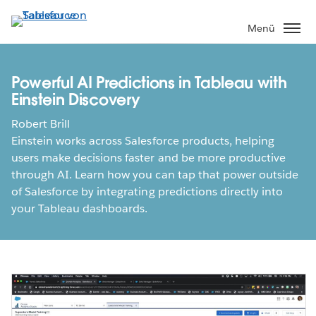
Direkt
zum
Menü
Inhalt
Powerful AI Predictions in Tableau with
Einstein Discovery
Robert Brill
Einstein works across Salesforce products, helping
users make decisions faster and be more productive
through AI. Learn how you can tap that power outside
of Salesforce by integrating predictions directly into
your Tableau dashboards.