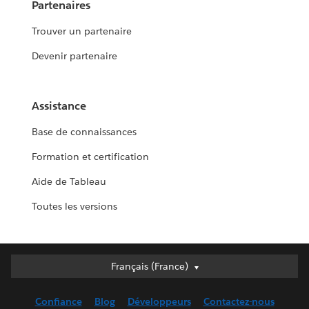
Partenaires
Trouver un partenaire
Devenir partenaire
Assistance
Base de connaissances
Formation et certification
Aide de Tableau
Toutes les versions
Français (France)
Français (France)
Deutsch
Confiance
Blog
Développeurs
Contactez-nous
English (UK)