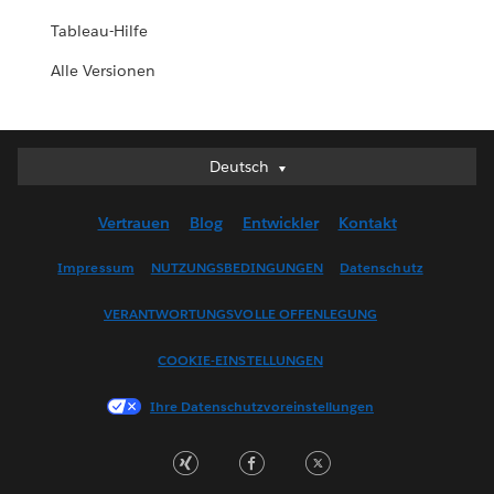
Tableau-Hilfe
Alle Versionen
Deutsch
Deutsch
English (UK)
Vertrauen
Blog
Entwickler
Kontakt
English (US)
Español
Impressum
NUTZUNGSBEDINGUNGEN
Datenschutz
Français (Canada)
VERANTWORTUNGSVOLLE OFFENLEGUNG
Français (France)
Italiano
COOKIE-EINSTELLUNGEN
日本語
Ihre Datenschutzvoreinstellungen
한국어
Nederlands
Português