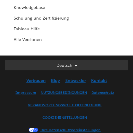
Knowledgebase
Schulung und Zertifizierung
Tableau-Hilfe
Alle Versionen
Deutsch
Deutsch
English (UK)
Vertrauen
Blog
Entwickler
Kontakt
English (US)
Español
Impressum
NUTZUNGSBEDINGUNGEN
Datenschutz
Français (Canada)
VERANTWORTUNGSVOLLE OFFENLEGUNG
Français (France)
Italiano
COOKIE-EINSTELLUNGEN
日本語
Ihre Datenschutzvoreinstellungen
한국어