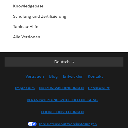
Knowledgebase
Schulung und Zertifizierung
Tableau-Hilfe
Alle Versionen
Deutsch
Deutsch
English (UK)
Vertrauen
Blog
Entwickler
Kontakt
English (US)
Español
Impressum
NUTZUNGSBEDINGUNGEN
Datenschutz
Français (Canada)
VERANTWORTUNGSVOLLE OFFENLEGUNG
Français (France)
Italiano
COOKIE-EINSTELLUNGEN
日本語
Ihre Datenschutzvoreinstellungen
한국어