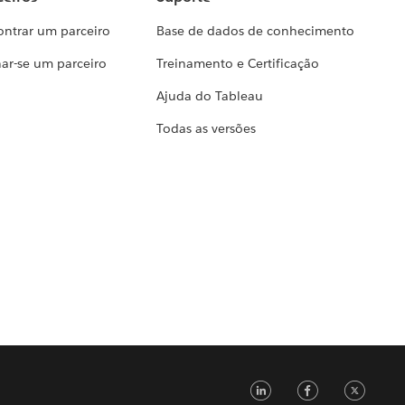
ontrar um parceiro
Base de dados de conhecimento
ar-se um parceiro
Treinamento e Certificação
Ajuda do Tableau
Todas as versões
LinkedIn
Faceb
Tw