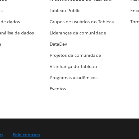
as
Tableau Public
Enc
a de dados
Grupos de usuários do Tableau
Torn
análise de dados
Lideranças da comunidade
h
DataDev
Projetos da comunidade
Vizinhança do Tableau
Programas acadêmicos
Eventos
es
Fale conosco