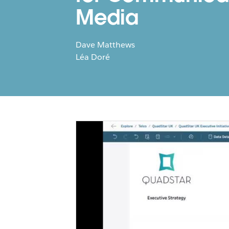
Media
Dave Matthews
Léa Doré