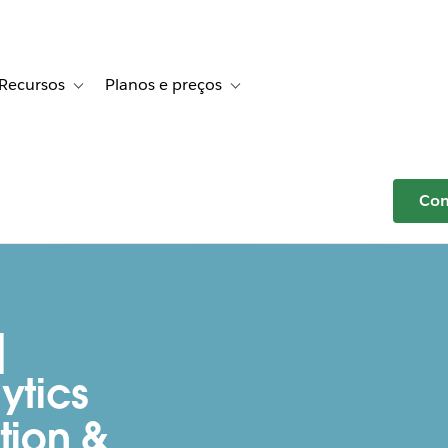
Recursos
Planos e preços
r Histórias de clientes
e sub-navigation for Soluções
Toggle sub-navigation for Recursos
Toggle sub-navigation for Planos e p
Com
|
ytics
tion &