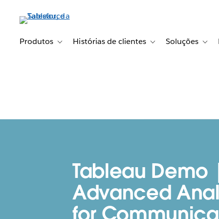
Pular
para
o
conteúdo
Produtos
Histórias de clientes
Soluções
Toggle sub-navigation for Produtos
Toggle sub-navigation fo
Toggl
principal
Tableau Demo 
Advanced Anal
for Communica