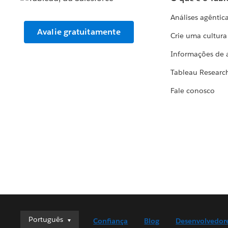
Análises agêntic
Avalie gratuitamente
Crie uma cultur
Informações de 
Tableau Researc
Fale conosco
Português
Português
Confiança
Blog
Desenvolvedor