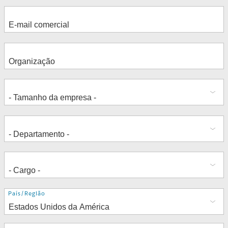
Endereço
País/Região