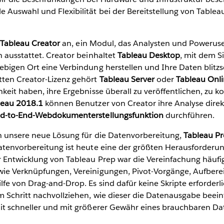
 Auswahl und Flexibilität bei der Bereitstellung von Tablea
r
Tableau Creator
an, ein Modul, das Analysten und Powerus
 ausstattet. Creator beinhaltet
Tableau Desktop
, mit dem S
ebigen Ort eine Verbindung herstellen und Ihre Daten blitzs
ten Creator-Lizenz gehört
Tableau Server
oder
Tableau Onl
keit haben, ihre Ergebnisse überall zu veröffentlichen, zu k
leau 2018.1
können Benutzer von Creator ihre Analyse direk
d-to-End-Webdokumenterstellungsfunktion
durchführen.
h unsere neue Lösung für die Datenvorbereitung,
Tableau P
atenvorbereitung ist heute eine der größten Herausforderu
r Entwicklung von Tableau Prep war die Vereinfachung häuf
ie Verknüpfungen, Vereinigungen, Pivot-Vorgänge, Aufbere
fe von Drag-and-Drop. Es sind dafür keine Skripte erforderl
 Schritt nachvollziehen, wie dieser die Datenausgabe beeinf
it schneller und mit größerer Gewähr eines brauchbaren D