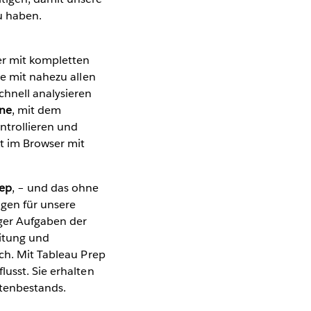
u haben.
er mit kompletten
ie mit nahezu allen
chnell analysieren
ine
, mit dem
ontrollieren und
t im Browser mit
rep
, – und das ohne
ngen für unsere
iger Aufgaben der
itung und
ich. Mit Tableau Prep
lusst. Sie erhalten
atenbestands.