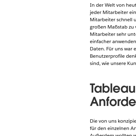
In der Welt von heu
jeder Mitarbeiter ei
Mitarbeiter schnell 
großen Maßstab zu v
Mitarbeiter sehr un
einfacher anwenden k
Daten. Für uns war 
Benutzerprofile den
sind, wie unsere Ku
Tableau 
Anford
Die von uns konzip
für den einzelnen An
Außerdem wollten wi