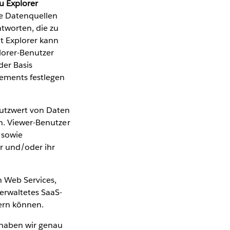
u Explorer
te Datenquellen
ntworten, die zu
t Explorer kann
lorer-Benutzer
der Basis
nements festlegen
Nutzwert von Daten
en. Viewer-Benutzer
 sowie
r und/oder ihr
n Web Services,
erwaltetes SaaS-
tern können.
 haben wir genau