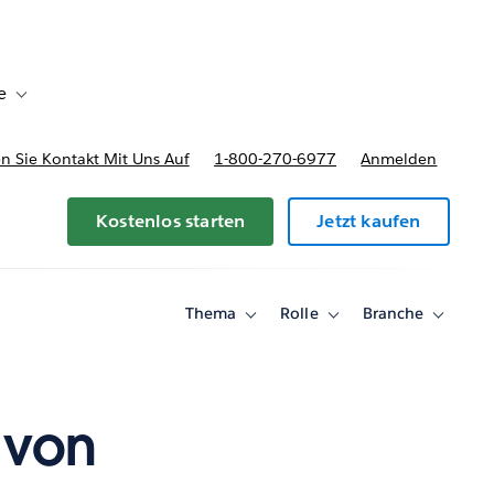
e
Toggle sub-navigation for Bereitstellungsoptionen und Preise
 Sie Kontakt Mit Uns Auf
1-800-270-6977
Anmelden
Kostenlos starten
Jetzt kaufen
Thema
Rolle
Branche
Toggle
Toggle
Toggle
sub-
sub-
sub-
navigation
navigation
navigati
for
for
for
Thema
Rolle
Branche
 von