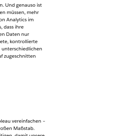
n. Und genauso ist
inden müssen, mehr
von Analytics im
 dass ihre
ten Daten nur
te, kontrollierte
e unterschiedlichen
uf zugeschnitten
n
leau vereinfachen –
 großen Maßstab.
tigen, damit unsere