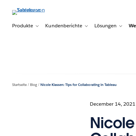
Direkt
zum
Inhalt
Produkte
Kundenberichte
Lösungen
We
Toggle sub-navigation for Produkte
Toggle sub-navigation for K
Toggle s
Startseite
Blog
Nicole Klassen: Tips for Collaborating in Tableau
December 14, 2021
Nicole 