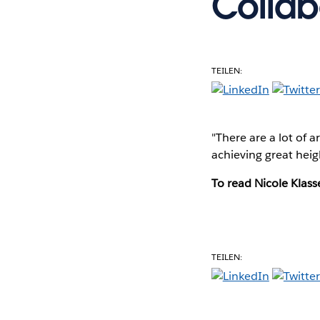
Collab
TEILEN:
"There are a lot of 
achieving great heigh
To read Nicole Klass
TEILEN: