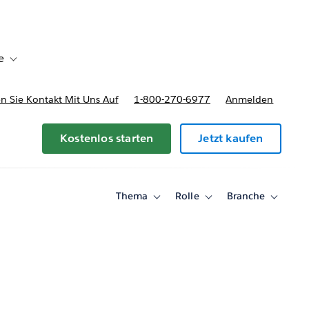
e
Toggle sub-navigation for Bereitstellungsoptionen und Preise
 Sie Kontakt Mit Uns Auf
1-800-270-6977
Anmelden
Kostenlos starten
Jetzt kaufen
Thema
Rolle
Branche
Toggle
Toggle
Toggle
sub-
sub-
sub-
navigation
navigation
navigati
for
for
for
Thema
Rolle
Branche