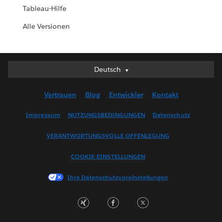
Tableau-Hilfe
Alle Versionen
Deutsch
Deutsch
English (UK)
Vertrauen
Blog
Entwickler
Kontakt
English (US)
Español
Impressum
NUTZUNGSBEDINGUNGEN
Datenschutz
Français (Canada)
VERANTWORTUNGSVOLLE OFFENLEGUNG
Français (France)
Italiano
COOKIE-EINSTELLUNGEN
日本語
Ihre Datenschutzvoreinstellungen
한국어
Nederlands
Português
Svenska