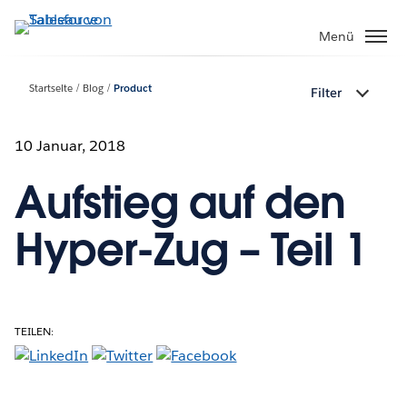
Direkt
zum
Menü
Inhalt
Startseite
Blog
Product
Filter
10 Januar, 2018
Aufstieg auf den
Hyper-Zug – Teil 1
TEILEN: