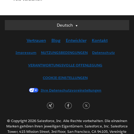
Deutsch
Deutsch
English (UK)
Vertrauen
Blog
Entwickler
Kontakt
English (US)
Español
Impressum
NUTZUNGSBEDINGUNGEN
Datenschutz
Français (Canada)
VERANTWORTUNGSVOLLE OFFENLEGUNG
Français (France)
Italiano
COOKIE-EINSTELLUNGEN
日本語
Ihre Datenschutzvoreinstellungen
한국어
Nederlands
Português
Svenska
© Copyright 2026 Salesforce, Inc. Alle Rechte vorbehalten. Die einzelnen
ไทย
Marken gehören ihren jeweiligen Eigentümern. Salesforce, Inc. Salesforce
Tower, 415 Mission Street, 3rd Floor, San Francisco, CA 94105, Vereinigte
简体中文