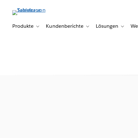
Direkt
zum
Inhalt
Produkte
Kundenberichte
Lösungen
We
Toggle sub-navigation for Produkte
Toggle sub-navigation for K
Toggle s