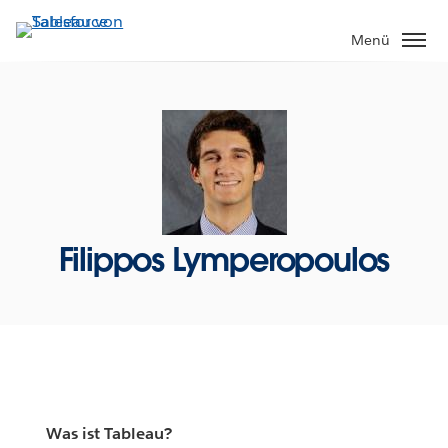
Direkt
zum
Menü
Inhalt
Filippos Lymperopoulos
Was ist Tableau?