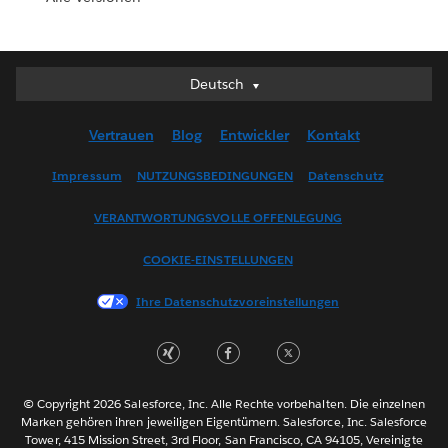
Deutsch
Deutsch
English (UK)
Vertrauen
Blog
Entwickler
Kontakt
English (US)
Español
Impressum
NUTZUNGSBEDINGUNGEN
Datenschutz
Français (Canada)
VERANTWORTUNGSVOLLE OFFENLEGUNG
Français (France)
Italiano
COOKIE-EINSTELLUNGEN
日本語
Ihre Datenschutzvoreinstellungen
한국어
Nederlands
Português
Svenska
© Copyright 2026 Salesforce, Inc. Alle Rechte vorbehalten. Die einzelnen
ไทย
Marken gehören ihren jeweiligen Eigentümern. Salesforce, Inc. Salesforce
Tower, 415 Mission Street, 3rd Floor, San Francisco, CA 94105, Vereinigte
简体中文