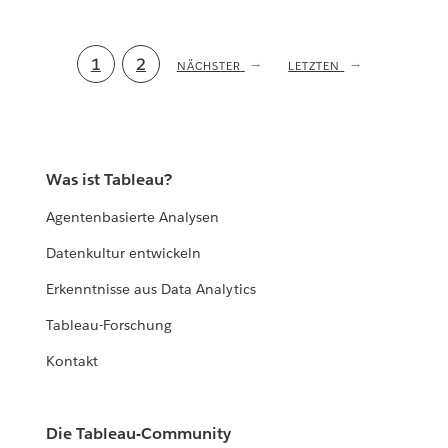
Aktuelle
1
Seite
2
NÄCHSTE
NÄCHSTER
LETZTE
LETZTEN
SEITE
SEITE
Seite
Was ist Tableau?
Agentenbasierte Analysen
Datenkultur entwickeln
Erkenntnisse aus Data Analytics
Tableau-Forschung
Kontakt
Die Tableau-Community