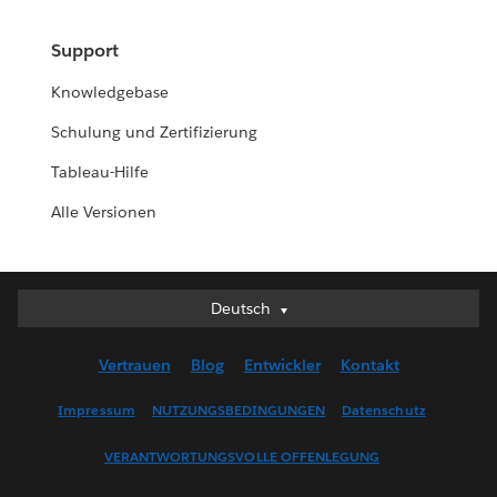
Support
Knowledgebase
Schulung und Zertifizierung
Tableau-Hilfe
Alle Versionen
Deutsch
Deutsch
English (UK)
Vertrauen
Blog
Entwickler
Kontakt
English (US)
Español
Impressum
NUTZUNGSBEDINGUNGEN
Datenschutz
Français (Canada)
VERANTWORTUNGSVOLLE OFFENLEGUNG
Français (France)
Italiano