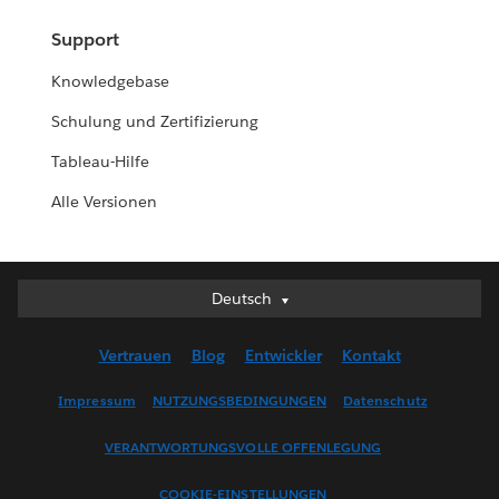
Support
Knowledgebase
Schulung und Zertifizierung
Tableau-Hilfe
Alle Versionen
Deutsch
Deutsch
English (UK)
Vertrauen
Blog
Entwickler
Kontakt
English (US)
Español
Impressum
NUTZUNGSBEDINGUNGEN
Datenschutz
Français (Canada)
VERANTWORTUNGSVOLLE OFFENLEGUNG
Français (France)
Italiano
COOKIE-EINSTELLUNGEN