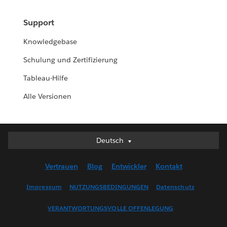
Support
Knowledgebase
Schulung und Zertifizierung
Tableau-Hilfe
Alle Versionen
Deutsch
Deutsch
English (UK)
Vertrauen
Blog
Entwickler
Kontakt
English (US)
Español
Impressum
NUTZUNGSBEDINGUNGEN
Datenschutz
Français (Canada)
VERANTWORTUNGSVOLLE OFFENLEGUNG
Français (France)
Italiano