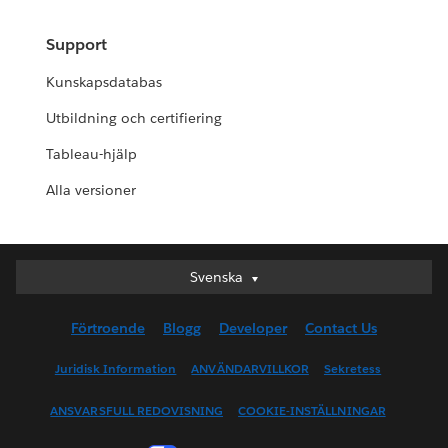
Support
Kunskapsdatabas
Utbildning och certifiering
Tableau-hjälp
Alla versioner
Svenska
Svenska
Deutsch
Förtroende
Blogg
Developer
Contact Us
English (UK)
English (US)
Juridisk Information
ANVÄNDARVILLKOR
Sekretess
Español
ANSVARSFULL REDOVISNING
COOKIE-INSTÄLLNINGAR
Français (Canada)
Français (France)