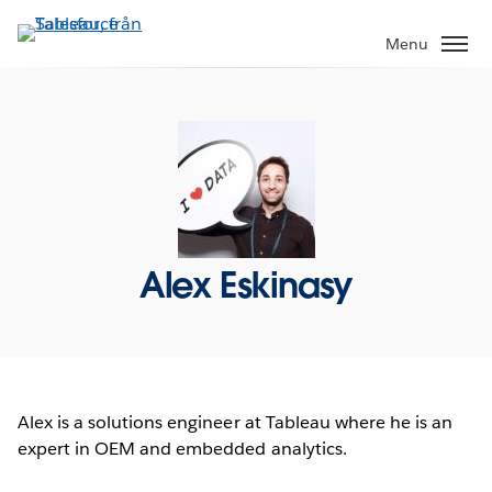
Gå
vidare
Menu
till
huvudinnehållet
Alex Eskinasy
Alex is a solutions engineer at Tableau where he is an
expert in OEM and embedded analytics.