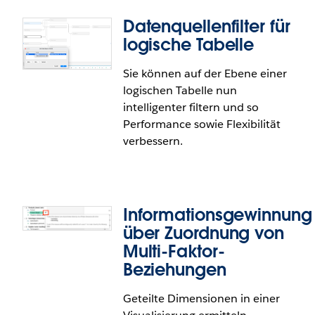
IT-Betriebskosten durch nahtlose Integration sowie
verbesserte Governance.
Datenquellenfilter für
Externer Identitätsanbieter für
logische Tabelle
Snowflake
Sie können auf der Ebene einer
logischen Tabelle nun
Mithilfe gängiger Identitätsanbieter können Sie
intelligenter filtern und so
eine Verbindung von Tableau zu Snowflake
Performance sowie Flexibilität
herstellen. Diese Funktion reduziert die IT-
verbessern.
Betriebskosten, macht das Speichern von
Kennwörtern in Skripten überflüssig und
verhindert, dass Anmeldeinformationen in falsche
Hände geraten.
Informationsgewinnung
über Zuordnung von
Multi-Faktor-
Beziehungen
Datenquellenfilter für logische
Geteilte Dimensionen in einer
Tabelle