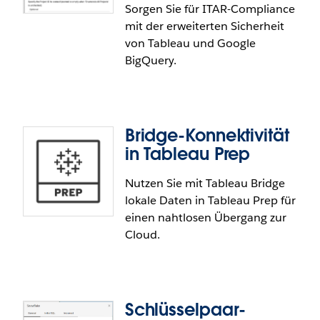
Sorgen Sie für ITAR-Compliance
integrieren und gleichzeitig das einheitliche
Exchange-Konnektoren
mit der erweiterten Sicherheit
Erscheinungsbild der Marke sicherstellen sowie die
von Tableau und Google
Benutzerinteraktion optimieren.
Erweitern Sie Ihre Analytics mit neuen
BigQuery.
Konnektoren von Partnern wie dbt, Databricks und
MotherDuck. Die Konnektoren lassen sich direkt
aus Tableau Exchange installieren und nahtlos
integrieren sowie flexibel anwenden.
Bridge-Konnektivität
in Tableau Prep
Nutzen Sie mit Tableau Bridge
lokale Daten in Tableau Prep für
Private Service Connect und von
einen nahtlosen Übergang zur
Kunden verwaltete Schlüssel (ITAR-
Cloud.
Unterstützung) von Google BigQuery
Stellen Sie die ITAR-Compliance mit Private Service
Connect-URIs und von Kunden verwalteten
Schlüsselpaar-
Verschlüsselungsschlüsseln für Google BigQuery