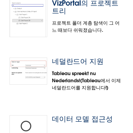
VizPortal의 프로젝트
이를 통해 사용자는 Tableau의 분석 엔진을 서비스로
트리
사용하고 Tableau 비주얼리제이션을 제공하는 동일한
데이터를 사용하여 새로운 분석 가능성과 인사이트를
프로젝트 폴더 계층 탐색이 그 어
얻을 수 있습니다.
느 때보다 쉬워졌습니다.
휴지통
실수로 뭔가를 삭제했는데 다시 복구하고 싶었던 적이
있으세요? 우리 모두 그런 적이 있습니다. Tableau
네덜란드어 지원
Server 및 Cloud 고객은 통합 문서, 데이터 원본 또는
프로젝트를 삭제했더라도 삭제 후 30일 동안 휴지통 영
Tableau spreekt nu
역을 통해 액세스할 수 있으며, 이 기능은 기본적으로
Nederlands!(Tableau에서 이제
활성화되어 있습니다. 모든 사용자가 삭제된 콘텐츠를
네덜란드어를 지원합니다!)
볼 수 있으며, 사이트 관리자는 사이트의 모든 사용자
VizPortal의 프로젝트 트리
가 삭제한 모든 콘텐츠를 볼 수 있습니다. 휴지통의 콘
텐츠를 Tableau Cloud 및 Server의 지정된 위치로 복
Tableau 프로젝트를 더 나은 방식으로 더 빠르게 탐색
원할 수 있습니다.
해 보십시오. 프로젝트 트리 뷰는 Vizportal 인터페이
데이터 모델 접근성
스에 추가된 선택적 탐색 스타일입니다. 이 뷰는 기본
커뮤니티의 제안을 반영한 기능
적으로 활성화되어 있으므로 여러 수준으로 중첩된 프