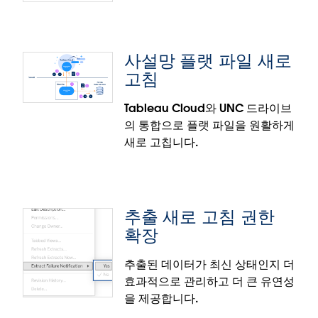
올바른 데이터를 사용하여 비주얼리제이션을 만들었
는지 데이터 모델 보기를 통해 확인하십시오. 이 동적
사설망 플랫 파일 새로
도구는 논리적 테이블 간의 관계를 이해하도록 도와주
이메일 주소와 사용자 이름의 분
고침
며 올바른 필드를 사용하고 있는지 확인해 줍니다. 비
리
주얼리제이션을 수정하면 데이터 모델 보기가 실시간
Tableau Cloud와 UNC 드라이브
으로 업데이트되므로 분석 결과와 인사이트를 확신할
의 통합으로 플랫 파일을 원활하게
수 있습니다.
관리자는 Tableau Cloud 사용자가 알림 목적으로 이
새로 고칩니다.
메일을 업데이트하게 할 수 있습니다. 사용자가 오래된
이메일 주소의 받은 편지함에 더 이상 접근할 수 없거
나, 확인할 수 없는 받은 편지함을 가리키는 사용자 이
름으로 사용자가 생성되었을 수 있습니다. 사용자 이름
추출 새로 고침 권한
과 이메일 주소 필드를 분리함으로써 사용자가
Tableau Cloud에서 중요한 알림을 받아 계속 최신 정
확장
보를 얻을 수 있습니다.
추출된 데이터가 최신 상태인지 더
효과적으로 관리하고 더 큰 유연성
참고: Tableau는 이 기능을 일시적으로 해제했으며 다
사설망 플랫 파일 새로 고침
을 제공합니다.
시 활성화할 시기를 평가 중입니다.