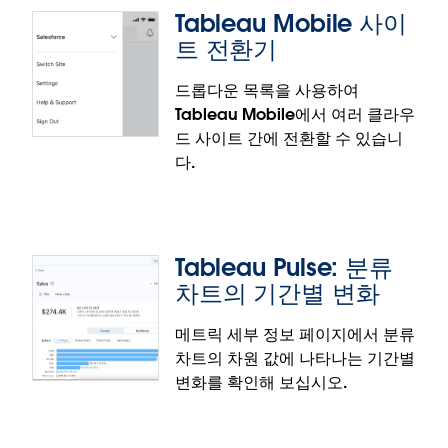
Tableau Mobile 사이
Tableau Exchange를 통해 테이블 비주얼리제이션
트 전환기
확장 프로그램을 통합 문서에 추가할 수 있습니다. 이
새롭게 향상된 기능으로 크리에이터는 열을 직접 재구
드롭다운 목록을 사용하여
성하고 텍스트 열의 별칭을 편집할 수 있습니다. 추가
Tableau Mobile에서 여러 클라우
적인 서식 지정 컨트롤을 사용하면 이 비주얼리제이션
Tableau Pulse: 다국어 지원
드 사이트 간에 전환할 수 있습니
의 추가된 유연성 중에서도 특히 그리드의 채우기, 라
다.
인, 색상 교차를 좀 더 직접적으로 사용자 지정할 수 있
웹과 모바일에서 모두 현지 언어로 인사이트를 확인하
습니다. 또한 테이블 비주얼리제이션 확장 프로그램은
여 확장성을 증진하고 비즈니스 동향을 잘못 이해하는
더욱 폭넓은 키보드 탐색을 지원하여 Tableau Cloud,
경우를 줄일 수 있습니다. Pulse는 Tableau에서 지원
Tableau Server, Tableau Public에서 탐색을 위해 머
되는 모든 언어로 제공되고 또한 Tableau 계정의 로캘
Tableau Pulse: 분류
리글 및 열을 선택할 수 있고 다양한 단축키 집합을 추
설정을 따르므로 통화 등 특정한 지역별 설정이 인사이
가할 수 있습니다.
차트의 기간별 변화
트에 반영됩니다.
이 기능은 정식 출시되었습니다.
메트릭 세부 정보 페이지에서 분류
차트의 차원 값에 나타나는 기간별
Tableau Mobile 사이트 전환기
변화를 확인해 보십시오.
Tableau Mobile의 드롭다운 목록에서 여러 클라우드
사이트 간에 손쉽게 전환하여 반복적인 수동 단계를 없