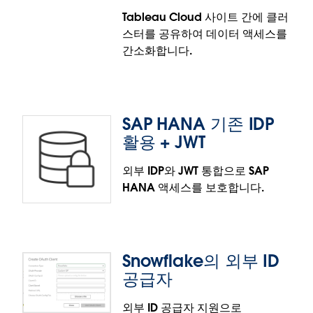
는 직관적인 핵심 인사이트, 관련성 높은 비주얼리제이
Tableau Cloud 사이트 간에 클러
션, 출처 참조, 제안된 후속 질문을 제공하여 더욱 심층
스터를 공유하여 데이터 액세스를
적인 분석을 지원합니다. 웹과 모바일에서 모두 프리미
OAuth를 사용하여 데이터에 연결
간소화합니다.
엄 기능으로 제공됩니다.
Tableau Bridge 및 Data Connect와 함께 OAuth를
사용하여 데이터베이스에 안전하게 연결할 수 있습니
다. 민감한 정보를 보호하고 권한 있는 사용자만 데이
SAP HANA 기존 IDP
터에 액세스하도록 보장하여 보안을 강화하고 계속해
활용 + JWT
서 최신 표준을 준수하십시오.
외부 IDP와 JWT 통합으로 SAP
HANA 액세스를 보호합니다.
모든 Cloud 사이트 간에 클러스터 공유
모든 Tableau Cloud 사이트에 걸쳐 공유되는 Data
Connect 클러스터로 사설망 데이터 액세스를 간소화
Snowflake의 외부 ID
할 수 있습니다. 모든 부서를 위한 관리되는 단일 클러
SAP HANA 기존 IDP 활용 + JWT
공급자
스터를 배포하여 비용을 절감하고 관리를 간소화하십
시오.
SAP HANA에 대한 안전하고 중앙 집중화된 인증을 위
외부 ID 공급자 지원으로