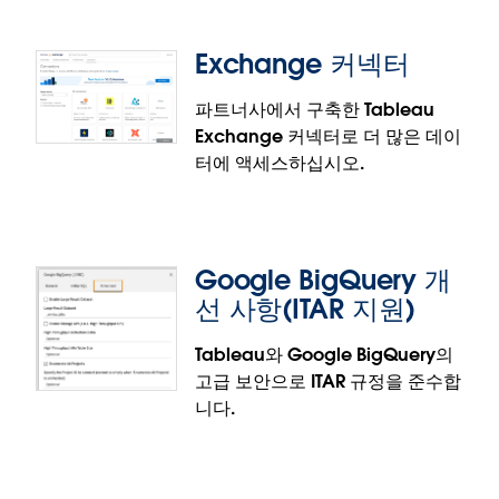
접 구성하고 기본 LWC에서 이를 선택함으로써 안전한
데이터 액세스를 간소화하고 더 나은 사용자 환경을 개
Exchange 커넥터
사용자 지정 가능한 Pulse 웹 구
발하는 데 집중할 수 있습니다.
성 요소
파트너사에서 구축한 Tableau
Exchange 커넥터로 더 많은 데이
터에 액세스하십시오.
개발자는 사용자 지정 가능한 Pulse 웹 구성 요소 덕분
에 코드를 통해 사용자 지정 색상, 글꼴, 필터를 적용하
여 Pulse의 모양과 동작을 전부 맞춤 구성할 수 있습니
다. 개발자는 양방향 커뮤니케이션 지원을 이용해
Google BigQuery 개
Pulse를 응용 프로그램에 통합하는 동시에 브랜드 일
선 사항(ITAR 지원)
관성을 유지하고 사용자 상호 작용을 향상할 수 있습니
다.
Tableau와 Google BigQuery의
고급 보안으로 ITAR 규정을 준수합
Exchange 커넥터
니다.
dbt, Databricks, MotherDuck 등, 파트너가 제공하는
새로운 커넥터로 분석 역량을 확장할 수 있습니다.
Tableau Exchange에서 바로 커넥터를 설치하여 원