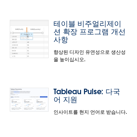
Tableau Cloud에서 플랫 파일 데이터를 최신 상태로
유지할 수 있습니다. UNC 드라이브에 파일을 업로드하
고 자동 새로 고침을 예약하여 임시 테이블과 관리되는
테이블 비주얼리제이
데이터 원본을 원활하게 통합할 수 있습니다. 이 기능
션 확장 프로그램 개선
으로 데이터 분석을 중앙에 집중하고 간소화하여 분석
사항
가 생산성을 높일 수 있습니다.
향상된 디자인 유연성으로 생산성
추출 새로 고침 권한 확장
을 높이십시오.
관리자 또는 통합 문서 소유자가 즉각 대응할 수 없는
경우에 소유권 변경과 내장된 자격 증명 손실을 방지할
수 있습니다. 관리자와 소유자는 선택한 자산에 대한
Tableau Pulse: 다국
사용 권한 규칙을 편집하고 다른 사람에게 추출 새로
어 지원
고침 권한을 부여할 수 있으며, 사용자는 통합 문서 내
에서 추출 장애 알림을 받도록 선택할 수 있습니다. 데
인사이트를 현지 언어로 받습니다.
이터 원본이 사용될 때 사용자가 이를 새로 고칠 수 있
게 함으로써 자주 사용되지 않는 데이터 원본에 대해
테이블 비주얼리제이션 확장 프로그램
불필요한 새로 고침이 수행되지 않도록 할 수 있습니
개선 사항
다.