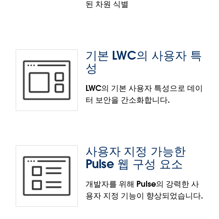
된 차원 식별
논리적 테이블 데이터 원본 필터
논리적 테이블 데이터 원본 필터로 성능과 유연성을 향
상하여 분석가가 관계가 적용되기 전에 논리적 테이블
기본 LWC의 사용자 특
수준에서 데이터 볼륨을 쉽게 줄일 수 있게 합니다. 사
성
용자 지정 SQL에 의존하지 않고 관련 없는 데이터를 걸
러내어 더 빠르고 효율적으로 분석할 수 있습니다.
LWC의 기본 사용자 특성으로 데이
터 보안을 간소화합니다.
다중 사실 관계 관련성 정보 탐색
비주얼리제이션의 필드가 공유된 차원 간에 어떤 관계
가 있는지 사전에 강조 표시해 주는 Tableau의 다중 사
사용자 지정 가능한
실 관계 정보 탐색으로 복잡한 데이터 모델을 쉽게 탐
기본 LWC의 사용자 특성
Pulse 웹 구성 요소
색할 수 있습니다. 이 기능은 상황에 맞는 지침을 보여
주어 모호성을 제거함으로써 분석가가 심층적인 모델
기본 LWC의 사용자 특성을 사용하여, 개발자는 사용자
개발자를 위해 Pulse의 강력한 사
전문 지식 없이도 자신 있게 데이터를 탐색할 수 있게
지정 코드를 작성하지 않고도 Tableau에 내장된
용자 지정 기능이 향상되었습니다.
지원합니다. 더 적으면서 더 포괄적인 데이터 원본으로
Experience Cloud 포털에 데이터 보안을 적용할 수
더욱 깊은 인사이트를 얻으십시오.
있습니다. 개발자는 관리자 영역에서 사용자 특성을 직