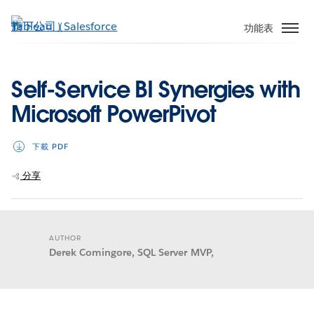
跳
至
功能表
主
內
容
Self-Service BI Synergies with
Microsoft PowerPivot
下載 PDF
分享
AUTHOR
Derek Comingore, SQL Server MVP,