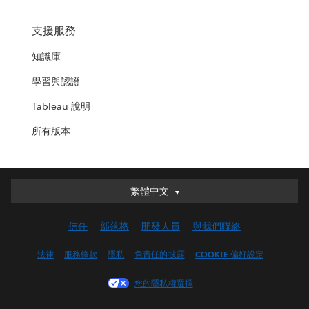
支援服務
知識庫
學習與認證
Tableau 說明
所有版本
繁體中文
繁體中文
Deutsch
信任
部落格
開發人員
與我們聯絡
English (UK)
English (US)
法律
服務條款
隱私
負責任的披露
COOKIE 偏好設定
Español
您的隱私權選擇
Français (Canada)
Français (France)