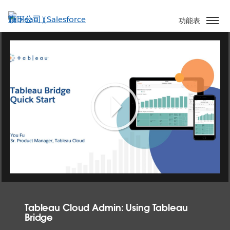
跳
至
功能表
主
內
容
Play
Video
Tableau Cloud Admin: Using Tableau
Bridge