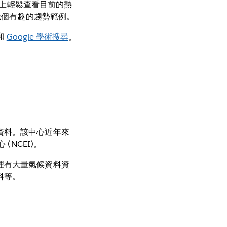
頁上輕鬆查看目前的熱
幾個有趣的趨勢範例。
和
Google 學術搜尋
。
資料。該中心近年來
NCEI)。
裡有大量氣候資料資
料等。