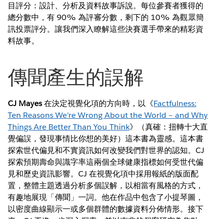
目評分：設計、分析及資料故事訴說。每位參賽者獲得的
總分數中，有 90% 為評審分數，剩下的 10% 為觀眾簡
訊投票評分。讓我們深入瞭解這些決賽選手帶來的精彩資
料故事。
傳聞產生的誤解
CJ Mayes
在決定視覺化項的方向時，以《
Factfulness:
Ten Reasons We're Wrong About the World – and Why
Things Are Better Than You Think
》（真確：扭轉十大直
覺偏誤，發現事情比你想的美好）這本書為靈感。這本書
探索世代偏見和不實資訊如何改變我們對世界的認知。CJ
探索預期壽命與識字率這兩個全球健康指標如何受世代偏
見和歷史資訊影響。CJ 在視覺化項中採用報紙的版面配
置，整體主題透過分析多個誤解，以相當有風格的方式，
有趣地展現「傳聞」一詞。他在作品中包含了小提琴圖，
以密度曲線顯示一或多個群體的數據資料分佈情形。接下