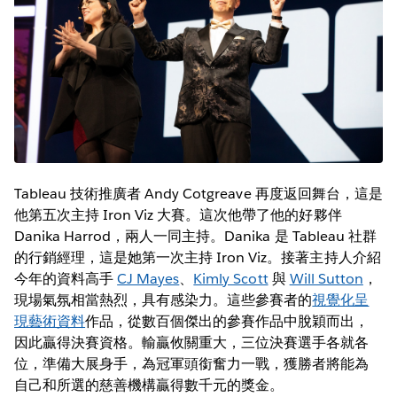
Tableau 技術推廣者 Andy Cotgreave 再度返回舞台，這是
他第五次主持 Iron Viz 大賽。這次他帶了他的好夥伴
Danika Harrod，兩人一同主持。Danika 是 Tableau 社群
的行銷經理，這是她第一次主持 Iron Viz。接著主持人介紹
今年的資料高手
CJ Mayes
、
Kimly Scott
與
Will Sutton
，
現場氣氛相當熱烈，具有感染力。這些參賽者的
視覺化呈
現藝術資料
作品，從數百個傑出的參賽作品中脫穎而出，
因此贏得決賽資格。輸贏攸關重大，三位決賽選手各就各
位，準備大展身手，為冠軍頭銜奮力一戰，獲勝者將能為
自己和所選的慈善機構贏得數千元的獎金。