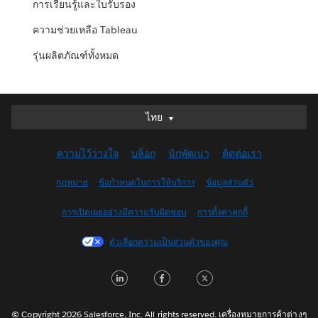
การเรียนรู้และใบรับรอง
ความช่วยเหลือ Tableau
รุ่นผลิตภัณฑ์ทั้งหมด
ไทย
ไทย
Deutsch
ความไว้วางใจ
บล็อก
นักพัฒนา
ติดต่อเรา
English (UK)
English (US)
กฎหมาย
ข้อกำหนดในการให้บริการ
ข้อมูลส่วนตัว
Español
การเปิดเผยอย่างมีความรับผิดชอบ
การตั้งค่าคุกกี้
Français (Canada)
Français (France)
ตัวเลือกความเป็นส่วนตัวของคุณ
Italiano
L
F
T
日本語
i
a
w
한국어
n
c
i
Nederlands
© Copyright 2026 Salesforce, Inc. All rights reserved. เครื่องหมายการค้าต่างๆ