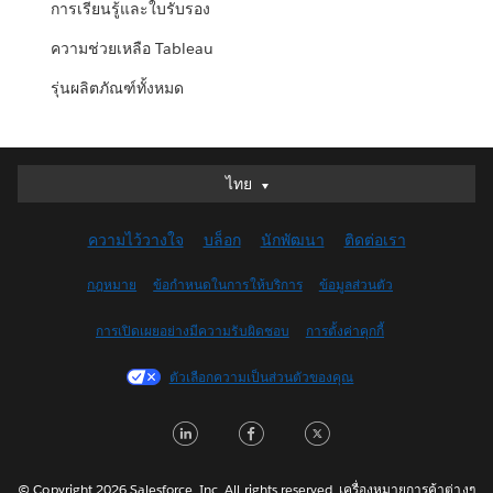
การเรียนรู้และใบรับรอง
ความช่วยเหลือ Tableau
รุ่นผลิตภัณฑ์ทั้งหมด
ไทย
ไทย
Deutsch
ความไว้วางใจ
บล็อก
นักพัฒนา
ติดต่อเรา
English (UK)
English (US)
กฎหมาย
ข้อกำหนดในการให้บริการ
ข้อมูลส่วนตัว
Español
การเปิดเผยอย่างมีความรับผิดชอบ
การตั้งค่าคุกกี้
Français (Canada)
Français (France)
ตัวเลือกความเป็นส่วนตัวของคุณ
Italiano
L
F
T
日本語
i
a
w
한국어
Nederlands
© Copyright 2026 Salesforce, Inc. All rights reserved. เครื่องหมายการค้าต่างๆ