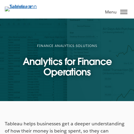
ข้าม
ไป
Menu
ที่
เนื้อหา
หลัก
FINANCE ANALYTICS SOLUTIONS
Analytics for Finance
Operations
Tableau helps businesses get a deeper understanding
of how their money is being spent, so they can