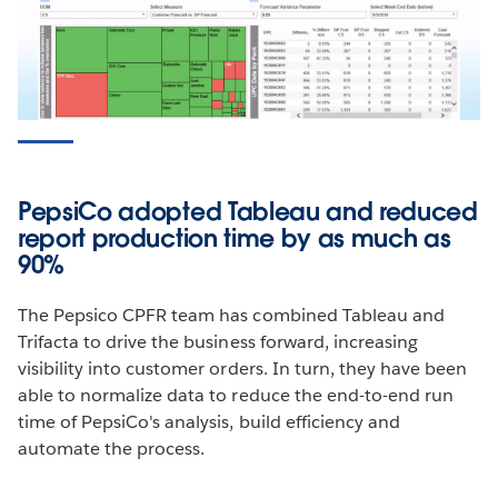
Conquer Your Concur Data with Tableau
+ Informatica
Learn how Tableau and Informatica make it easy for
analysts to connect and extract data assets out of
Concur and analyze results in Tableau. So you can
PepsiCo adopted Tableau and reduced
spend more time improving the bottom line, not
report production time by as much as
wrangling data.
90%
WATCH THE WEBINAR
The Pepsico CPFR team has combined Tableau and
Trifacta to drive the business forward, increasing
visibility into customer orders. In turn, they have been
able to normalize data to reduce the end-to-end run
time of PepsiCo's analysis, build efficiency and
automate the process.