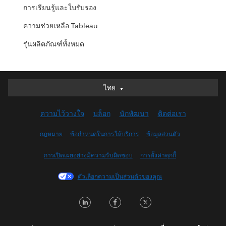
การเรียนรู้และใบรับรอง
ความช่วยเหลือ Tableau
รุ่นผลิตภัณฑ์ทั้งหมด
ไทย
ไทย
Deutsch
ความไว้วางใจ
บล็อก
นักพัฒนา
ติดต่อเรา
English (UK)
English (US)
กฎหมาย
ข้อกำหนดในการให้บริการ
ข้อมูลส่วนตัว
Español
การเปิดเผยอย่างมีความรับผิดชอบ
การตั้งค่าคุกกี้
Français (Canada)
Français (France)
ตัวเลือกความเป็นส่วนตัวของคุณ
Italiano
LinkedIn
Facebook
Twitter
日本語
한국어