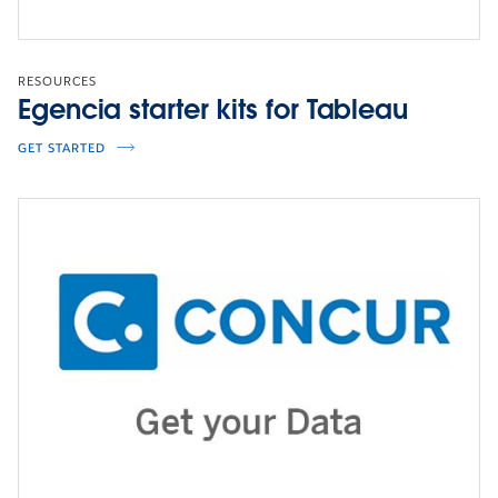
RESOURCES
Egencia starter kits for Tableau
VISUALIZATION
Explore the dashboard
GET STARTED
CLICK TO INTERACT