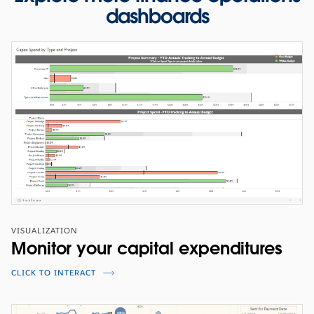
dashboards
WEBINARS
Enabling Procurement's Digital
Agenda at Mondelez International
Learn how Mondelez drives business process efficiencies
across their global operation.
VISUALIZATION
WATCH THE PRESENTATION
Monitor your capital expenditures
CLICK TO INTERACT