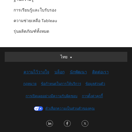
การเรียนรู้และใบรับรอง
ความช่วยเหลือ Tableau
รุ่นผลิตภัณฑ์ทั้งหมด
Deutsch
ไทย
English (UK)
ความไว้วางใจ
บล็อก
นักพัฒนา
ติดต่อเรา
English (US)
Español
กฎหมาย
ข้อกำหนดในการให้บริการ
ข้อมูลส่วนตัว
Français (Canada)
การเปิดเผยอย่างมีความรับผิดชอบ
การตั้งค่าคุกกี้
Français (France)
Italiano
ตัวเลือกความเป็นส่วนตัวของคุณ
日本語
LinkedIn
Facebook
Twitter
한국어
Nederlands