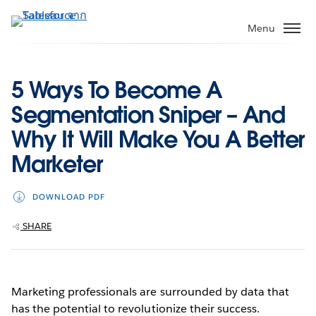
ข้าม
ไป
Menu
ที่
เนื้อหา
หลัก
5 Ways To Become A
Segmentation Sniper – And
Why It Will Make You A Better
Marketer
DOWNLOAD PDF
SHARE
Marketing professionals are surrounded by data that
has the potential to revolutionize their success.