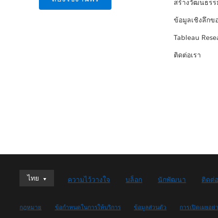
สร้างวัฒนธรร
ข้อมูลเชิงลึกข
Tableau Rese
ติดต่อเรา
ไทย
ไทย
ความไว้วางใจ
บล็อก
นักพัฒนา
ติดต่
Deutsch
English (UK)
กฎหมาย
ข้อกำหนดในการให้บริการ
ข้อมูลส่วนตัว
การเปิดเผยอย่
English (US)