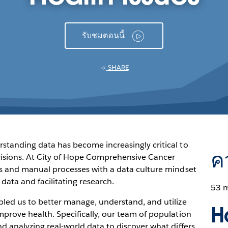
รับชมตอนนี้
SHARE
rstanding data has become increasingly critical to
ค
cisions. At City of Hope Comprehensive Cancer
los and manual processes with a data culture mindset
ta and facilitating research.
53 
bled us to better manage, understand, and utilize
H
mprove health. Specifically, our team of population
nd analyzing real-world data to discover what differs