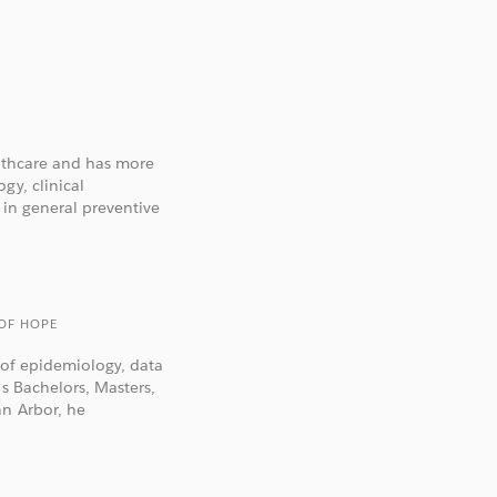
althcare and has more
gy, clinical
 in general preventive
 OF HOPE
n of epidemiology, data
is Bachelors, Masters,
nn Arbor, he