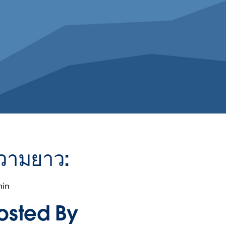
วามยาว:
min
osted By