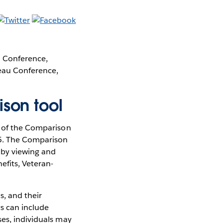
u Conference,
leau Conference,
ison tool
n of the Comparison
15. The Comparison
 by viewing and
fits, Veteran-
s, and their
ts can include
ses, individuals may