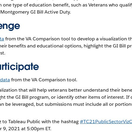
n one type of education benefit, such as Veterans who qualif
 Montgomery GI Bill Active Duty.
lenge
ta
from the VA Comparison tool to develop a visualization th
eir benefits and educational options, highlight the GI Bill p
st.
rticipate
 data
from the VA Comparison tool.
lization that will help veterans better understand their ben
ht the GI Bill program, or identify other items of interest. If
an be leveraged, but submissions must include all or portio
iz to Tableau Public with the hashtag
#TC21PublicSectorVizC
 9, 2021 at 5:00pm ET.