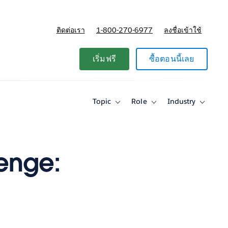
ติดต่อเรา
1-800-270-6977
ลงชื่อเข้าใช้
แผนและการกำหนดราคา
เริ่มฟรี
ซื้อตอนนี้เลย
Topic
Role
Industry
Toggle
Toggle
Toggle
sub-
sub-
sub-
navigation
navigation
navigati
for
for
for
Topic
Role
Industry
lenge: