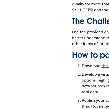
qualify for more tha
9/11 GI Bill and the
The Chal
Use the provided
da
better understand th
other items of intere
How to pa
Download
this
Develop a visua
options, highlig
data sources c
tool data.
Publish your v
than November