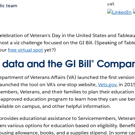
แชร์:
lic team
elebration of Veteran's Day in the United States and Tablea
host a viz challenge focused on the GI Bill. (Speaking of Tab
your
free virtual spot
yet?)
 data and the GI Bill® Compar
partment of Veterans Affairs (VA) launched the first versio
launched the tool on VA’s one-stop website,
Vets.gov
, in 20
embers, Veterans, and their families to plan their education
approved education program to learn how they can use bene
ailable on campus, and other helpful information.
provides educational assistance to Servicemembers, Veteran
rs various options for education based on eligibility. Benefi
ousing allowance, books, and a supplies stipend. In some ca