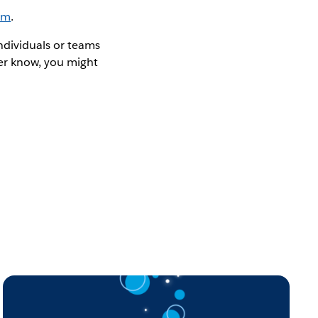
orm
.
ndividuals or teams
er know, you might