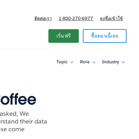
ติดต่อเรา
1-800-270-6977
ลงชื่อเข้าใช้
แผนและการกำหนดราคา
เริ่มฟรี
ซื้อตอนนี้เลย
Topic
Role
Industry
Toggle
Toggle
Toggle
sub-
sub-
sub-
navigation
navigation
navigati
for
for
for
Topic
Role
Industry
Coffee
u asked, We
rstand their data
ease come