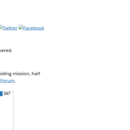
ivered.
iding mission, half
 Forum
.