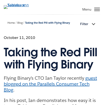
ข้าม
ไป
Menu
ที่
เนื้อหา
Home
Blog
Taking the Red Pill with Flying Binary
Filter
หลัก
October 11, 2010
Taking the Red Pill
with Flying Binary
Flying Binary’s CTO Ian Taylor recently
guest
blogged on the Parallels Consumer Tech
Blog
.
In his post, Ian demonstrates how easy it is