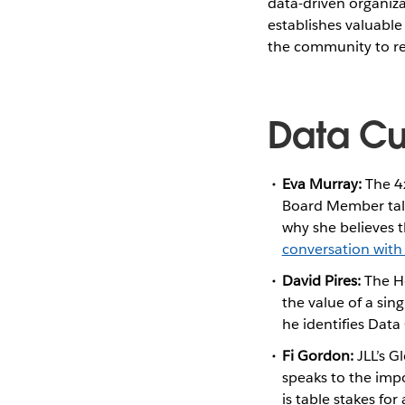
data-driven organiz
establishes valuable
the community to red
Data Cu
Eva Murray:
The 4x
Board Member talk
why she believes t
conversation with
David Pires:
The He
the value of a si
he identifies Data
Fi Gordon:
JLL’s G
speaks to the impo
is table stakes fo