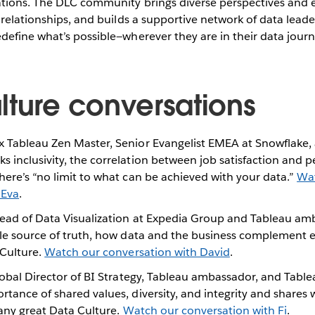
ations. The DLC community brings diverse perspectives and 
 relationships, and builds a supportive network of data lea
efine what’s possible—wherever they are in their data journ
lture conversations
 Tableau Zen Master, Senior Evangelist EMEA at Snowflake,
s inclusivity, the correlation between job satisfaction and 
here’s “no limit to what can be achieved with your data.”
Wa
 Eva
.
ad of Data Visualization at Expedia Group and Tableau am
ngle source of truth, how data and the business complement 
 Culture.
Watch our conversation with David
.
lobal Director of BI Strategy, Tableau ambassador, and Tabl
rtance of shared values, diversity, and integrity and shares
r any great Data Culture.
Watch our conversation with Fi
.