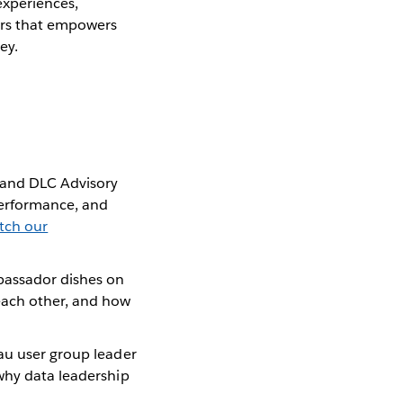
experiences,
ders that empowers
ey.
 and DLC Advisory
performance, and
tch our
bassador dishes on
each other, and how
eau user group leader
 why data leadership