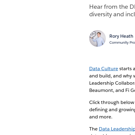
Hear from the D
diversity and inc
Rory Heath
Community Pro
Data Culture
starts 
and build, and why 
Leadership Collabor
Beaumont, and Fi Go
Click through below 
defining and growing
and more.
The
Data Leadership