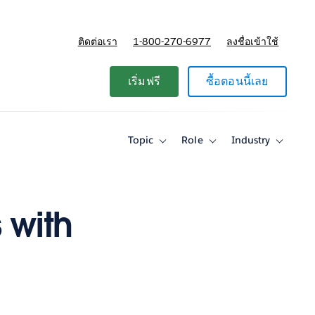
ติดต่อเรา
1-800-270-6977
ลงชื่อเข้าใช้
แผนและการกำหนดราคา
เริ่มฟรี
ซื้อตอนนี้เลย
Topic
Role
Industry
Toggle
Toggle
Toggle
sub-
sub-
sub-
navigation
navigation
navigati
for
for
for
Topic
Role
Industry
 with