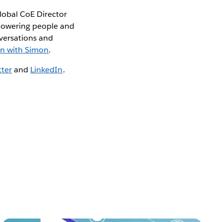
obal CoE Director
mpowering people and
versations and
on with Simon
.
tter
and
LinkedIn
.