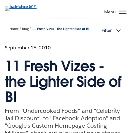
ข้าม
ไป
Menu
ที่
เนื้อหา
Home
Blog
11 Fresh Vizes - the Lighter Side of BI
Filter
หลัก
September 15, 2010
11 Fresh Vizes -
the Lighter Side of
BI
From "Undercooked Foods" and "Celebrity
Jail Discount" to "Facebook Adoption" and
"Google's Custom Homepage Costing
Millions", check out our visual news stories.