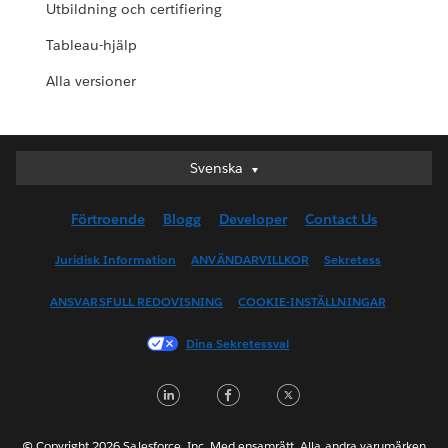
Utbildning och certifiering
Tableau-hjälp
Alla versioner
Svenska
Svenska
Deutsch
Förtroende
Blogg
Developer
Contact Us
English (UK)
English (US)
Juridisk Information
ANVÄNDARVILLKOR
Sekretess
Español
ANSVARSFULL REDOVISNING
COOKIE-INSTÄLLNINGAR
Français (Canada)
Français (France)
Dina Sekretessval
Italiano
L
F
T
日本語
i
a
w
한국어
Nederlands
© Copyright 2026 Salesforce, Inc. Med ensamrätt. Alla andra varumärken