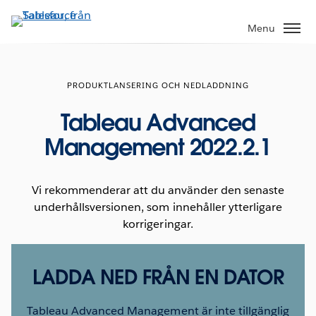
Gå
vidare
Menu
till
huvudinnehållet
PRODUKTLANSERING OCH NEDLADDNING
Tableau Advanced
Management 2022.2.1
Vi rekommenderar att du använder den senaste
underhållsversionen, som innehåller ytterligare
korrigeringar.
LADDA NED FRÅN EN DATOR
Tableau Advanced Management är inte tillgänglig