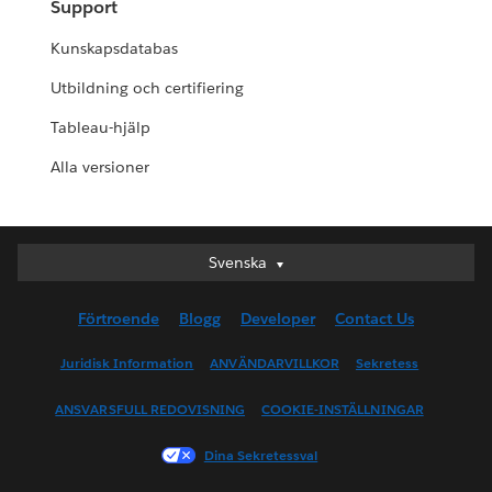
Support
Kunskapsdatabas
Utbildning och certifiering
Tableau-hjälp
Alla versioner
Svenska
Svenska
Deutsch
Förtroende
Blogg
Developer
Contact Us
English (UK)
English (US)
Juridisk Information
ANVÄNDARVILLKOR
Sekretess
Español
ANSVARSFULL REDOVISNING
COOKIE-INSTÄLLNINGAR
Français (Canada)
Français (France)
Dina Sekretessval
Italiano