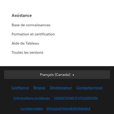
Assistance
Base de connaissances
Formation et certification
Aide de Tableau
Toutes les versions
Français (Canada)
Français (Canada)
Deutsch
Confiance
Blogue
Développeur
Contactez-nous
English (UK)
English (US)
Informations Juridiques
CONDITIONS D’UTILISATION
Español
Confidentialité
DIVULGATION RESPONSABLE
Français (France)