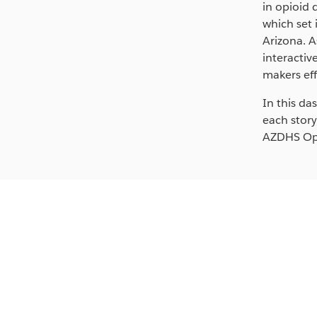
in opioid 
which set 
Arizona. A
interactiv
makers eff
In this d
each story
AZDHS Opi