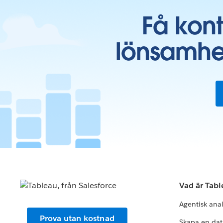
Få kon
lönsamhe
Vad är Tab
Agentisk ana
Prova utan kostnad
Skapa en dat