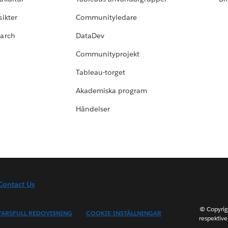
ikter
Communityledare
earch
DataDev
Communityprojekt
Tableau-torget
Akademiska program
Händelser
Contact Us
© Copyrig
ARSFULL REDOVISNING
COOKIE-INSTÄLLNINGAR
respektive