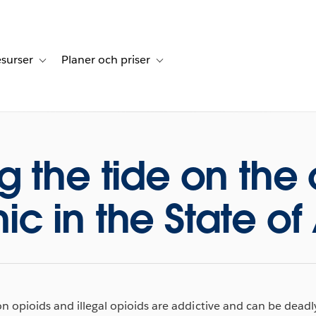
surser
Planer och priser
undberättelser
sub-navigation for Lösningar
Toggle sub-navigation for Resurser
Toggle sub-navigation for Planer och p
g the tide on the
c in the State of
on opioids and illegal opioids are addictive and can be dead