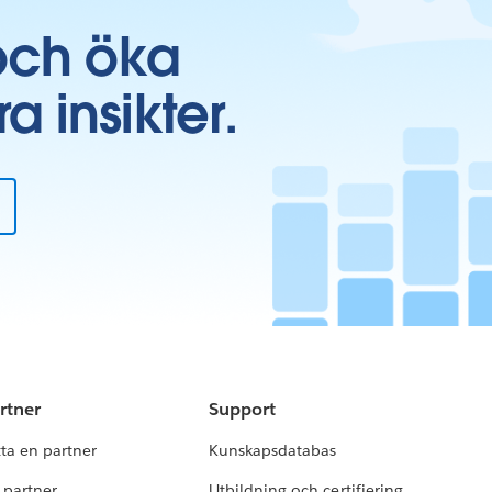
och öka
insikter.
rtner
Support
tta en partner
Kunskapsdatabas
i partner
Utbildning och certifiering