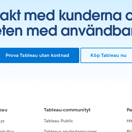
takt med kunderna 
ten med användbara 
Prova Tableau utan kostnad
Köp Tableau nu
leau
Tableau-communityt
Pa
lys
Tableau Public
Hi
akultur
Tableaus användargrupper
Bl